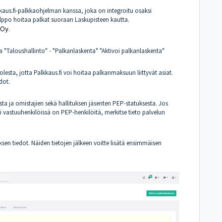
kaus.fi-palkkaohjelman kanssa, joka on integroitu osaksi
elppo hoitaa palkat suoraan Laskupisteen kautta.
 Oy
.
"Taloushallinto" - "Palkanlaskenta" "Aktivoi palkanlaskenta"
olesta, jotta Palkkaus.fi voi hoitaa palkanmaksuun liittyvät asiat.
dot.
sta ja omistajien sekä hallituksen jäsenten PEP-statuksesta. Jos
tai vastuuhenkilöissä on PEP-henkilöitä, merkitse tieto palvelun
sen tiedot. Näiden tietojen jälkeen voitte lisätä ensimmäisen