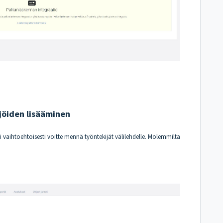
jöiden lisääminen
ai vaihtoehtoisesti voitte mennä työntekijät välilehdelle. Molemmilta