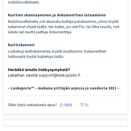
mobiilisovellukseen.
Kuittien skannaaminen ja dokumenttien lataaminen
Mobiilisovelluksella voit skannata kuitteja palveluumme, johon löydät
tarkemmat ohjeet
täältä
. Sen lisäksi, jos olet Pro- tai Ultra-tasolla, voit
ladata sen kautta jaettuja dokumentteja.
Kuittiskanneri
Lisätietoja kuittiskannerista löydät
sivuiltamme
. Dokumenttien
hallinnasta löydät lisätietoja
täältä
.
Herääkö sinulle lisäkysymyksiä?
support@laskupiste.fi
Laitathan viestiä
– Laskupiste™ – mukana yrittäjän arjessa jo vuodesta 2011 –
Oliko tästä vastauksesta apua?
Kyllä
Ei